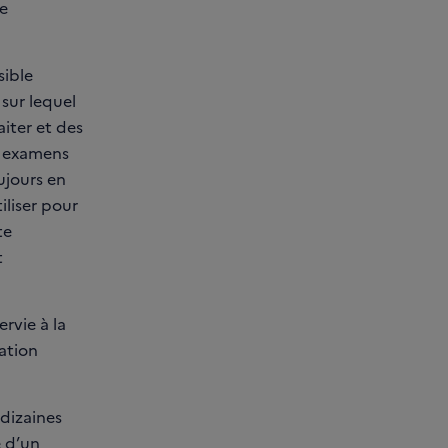
e
sible
 sur lequel
aiter et des
s examens
ujours en
iliser pour
te
t
rvie à la
ation
dizaines
e d’un