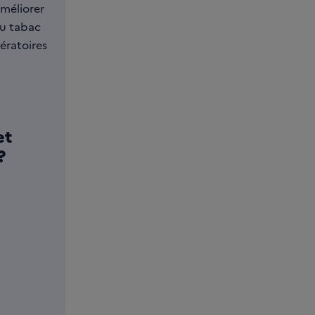
méliorer
du tabac
ératoires
et
?
arger Traitement du cancer et tabac - Pourquoi arrêter et 