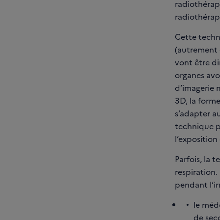
radiothérapi
radiothérap
Cette techn
(autrement d
vont être di
organes avo
d’imagerie m
3D, la forme
s’adapter au
technique p
l’exposition 
Parfois, la 
respiration.
pendant l’ir
le méd
de seco