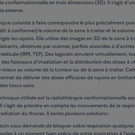
e conformationnelle en trois dimensions (3D). Il s’agit d’un
ie externe.
ique consiste à faire correspondre le plus précisément pos
it à conformer) le volume de la zone à traiter et le volume
rigés les rayons. Elle utilise des images en 3D de la zone à tr
isinants, obtenues par scanner, parfois associées à d’autre
édicale (IRM, TEP). Des logiciels simulent virtuellement, to
 des faisceaux d’irradiation et la distribution des doses à ut
 mieux au volume de la tumeur ou de la zone à traiter. Cet
ermet de délivrer des doses efficaces de rayons en limitan
des tissus sains.
technique utilisée est la radiothérapie conformationnelle asse
 Il s’agit de prendre en compte les mouvements de la respir
radiation du thorax. Il existe plusieurs solutions :
ecin vous demande de bloquer votre respiration quelques 
ndes à un moment bien précis de votre inspiration à l’aid