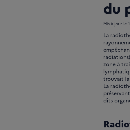
du 
Mis à jour le
1
La radiothé
rayonnemen
empêchant 
radiations)
zone à trai
lymphatique
trouvait l
La radioth
préservant 
dits organ
Radio