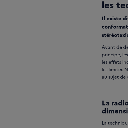
les t
Il existe 
conformati
stéréotaxi
Avant de dé
principe, le
les effets i
les limiter.
au sujet de 
La radi
dimensi
La technique