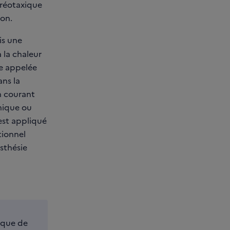
éréotaxique
ion.
is une
 la chaleur
re appelée
ans la
n courant
onique ou
est appliqué
tionnel
sthésie
sque de