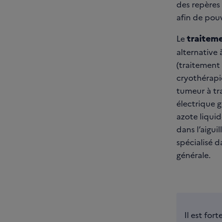
des repères 
afin de pou
traitem
Le
alternative 
(traitement
cryothérapie
tumeur à tr
électrique g
azote liqui
dans l’aigui
spécialisé d
générale.
Il est fo