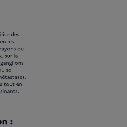
ilise des
en les
 rayons ou
, sur la
s ganglions
où se
métastases.
es tout en
sinants,
n :