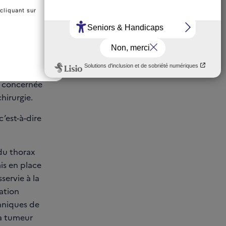
dier à haute
cliquant sur
imagerie
axique
on concernée
hirurgie.
’est-à-dire
du thorax
is en place
servie à la
ation
chniques de
la tumeur