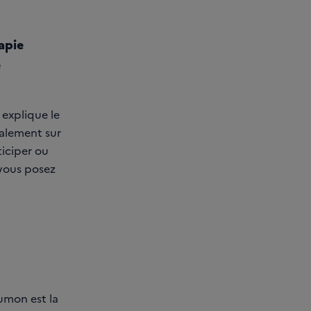
apie
e
explique le
également sur
ticiper ou
 vous posez
umon est la