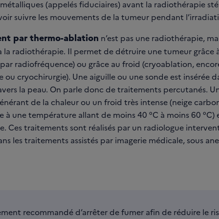
métalliques (appelés fiduciaires) avant la radiothérapie st
voir suivre les mouvements de la tumeur pendant l’irradiat
ent par thermo-ablation
n’est pas une radiothérapie, ma
à la radiothérapie. Il permet de détruire une tumeur grâce à
 par radiofréquence) ou grâce au froid (cryoablation, enco
 ou cryochirurgie). Une aiguille ou une sonde est insérée d
avers la peau. On parle donc de traitements percutanés. U
énérant de la chaleur ou un froid très intense (neige carb
de à une température allant de moins 40 °C à moins 60 °C) 
lle. Ces traitements sont réalisés par un radiologue interven
ans les traitements assistés par imagerie médicale, sous ane
rtement recommandé d’arrêter de fumer afin de réduire le ri