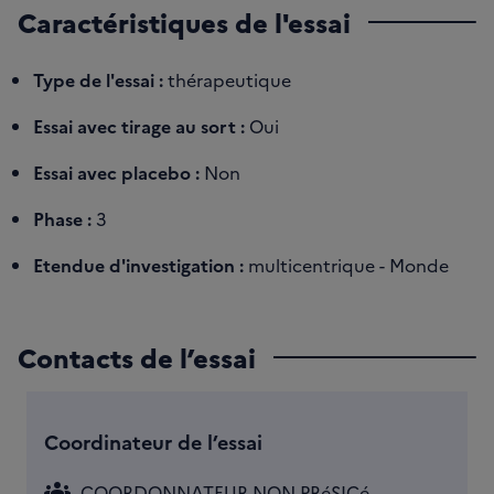
Caractéristiques de l'essai
Type de l'essai :
thérapeutique
Essai avec tirage au sort :
Oui
Essai avec placebo :
Non
Phase :
3
Etendue d'investigation :
multicentrique - Monde
Contacts de l’essai
Coordinateur de l’essai
groups
- COORDONNATEUR NON PRéSICé