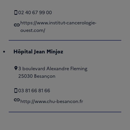
02 40 67 99 00
https://www.institut-cancerologie-
link
ouest.com/
Hôpital Jean Minjoz
3 boulevard Alexandre Fleming
25030 Besançon
03 81 66 81 66
link
http://www.chu-besancon.fr