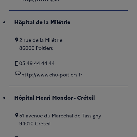
Hôpital de la Milétrie
2 rue de la Milétrie
86000 Poitiers
05 49 44 44 44
link
http://www.chu-poitiers.fr
Hôpital Henri Mondor - Créteil
51 avenue du Maréchal de Tassigny
94010 Créteil