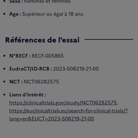
Sexe :
hommes et femmes
Age :
Supérieur ou égal à 18 ans.
Références de l'essai
N°RECF :
RECF-005865
EudraCT/ID-RCB :
2023-508219-21-00
NCT :
NCT06282575
Liens d'intérêt :
https://clinicaltrials.gov/study/NCT06282575
,
https://euclinicaltrials.eu/search-for-clinical-trials/?
lang=en&EUCT=2023-508219-21-00