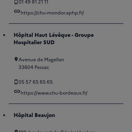
01 49 81 21 11
link
https://chu-mondor.aphp.fr/
Hôpital Haut Lévêque - Groupe
Hospitalier SUD
Avenue de Magellan
33604 Pessac
05 57 65 65 65
link
https://www.chu-bordeaux.fr/
Hôpital Beaujon