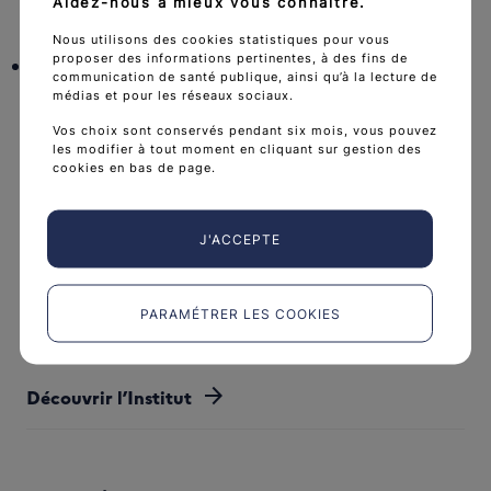
chevron_right
Aidez-nous à mieux vous connaître.
Nous utilisons des cookies statistiques pour vous
proposer des informations pertinentes, à des fins de
Douleurs : l'aide de vos proches
communication de santé publique, ainsi qu’à la lecture de
médias et pour les réseaux sociaux.
chevron_right
Vos choix sont conservés pendant six mois, vous pouvez
les modifier à tout moment en cliquant sur gestion des
cookies en bas de page.
J'ACCEPTE
PARAMÉTRER LES COOKIES
L'Institut national du cancer est l’agence d'expertise
sanitaire et scientifique en cancérologie de l’État.
arrow_forward
Découvrir l’Institut