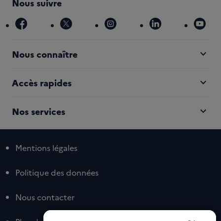
Nous suivre
facebook
x
instagram
linkedin
you
expand_more
Nous connaître
expand_more
Accès rapides
expand_more
Nos services
Mentions légales
Politique des données
Nous contacter