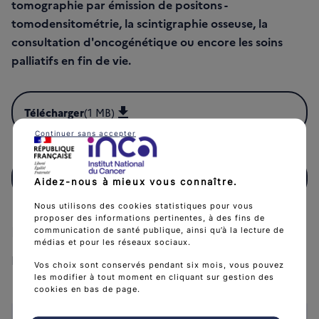
tomographie par émission de positons -
tomodensitométrie, la scintigraphie osseuse, la
consultation d'oncogénétique ou encore les soins
palliatifs en fin de vie.
Télécharger
(1 MB)
Télécharger FicheStomieDigestive-2020 (PDF - 1 MB)
Continuer sans accepter
Recevoir gratuitement
Aidez-nous à mieux vous connaître.
Nous utilisons des cookies statistiques pour vous
proposer des informations pertinentes, à des fins de
Partenaires
communication de santé publique, ainsi qu’à la lecture de
médias et pour les réseaux sociaux.
La Ligue contre le cancer
Vos choix sont conservés pendant six mois, vous pouvez
les modifier à tout moment en cliquant sur gestion des
cookies en bas de page.