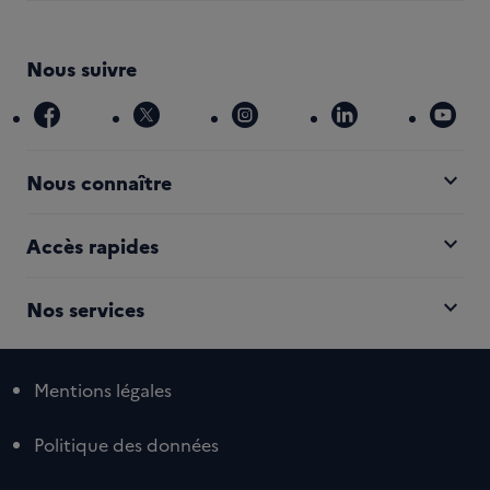
Nous suivre
facebook
x
instagram
linkedin
you
expand_more
Nous connaître
expand_more
Accès rapides
expand_more
Nos services
Mentions légales
Politique des données