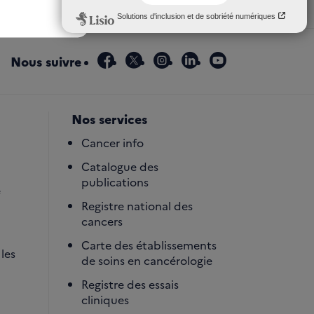
facebook
x
instagram
linkedin
youtube
Nous suivre
Nos services
Cancer info
Catalogue des
publications
é
Registre national des
cancers
Carte des établissements
les
de soins en cancérologie
Registre des essais
cliniques