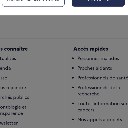
s connaître
Accès rapides
tualités
Personnes malades
enda
Proches aidants
esse
Professionnels de sant
us rejoindre
Professionnels de la
recherche
rchés publics
Toute l'information sur 
ontologie et
cancers
ansparence
Nos appels à projets
wsletter