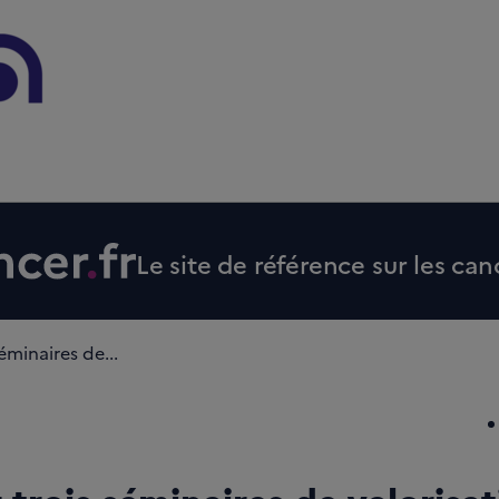
Le site de référence sur les can
éminaires de...