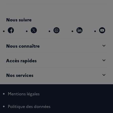
Nous suivre
facebook
x
instagram
linkedin
you
expand_more
Nous connaître
expand_more
Accès rapides
expand_more
Nos services
Mentions légales
Politique des données