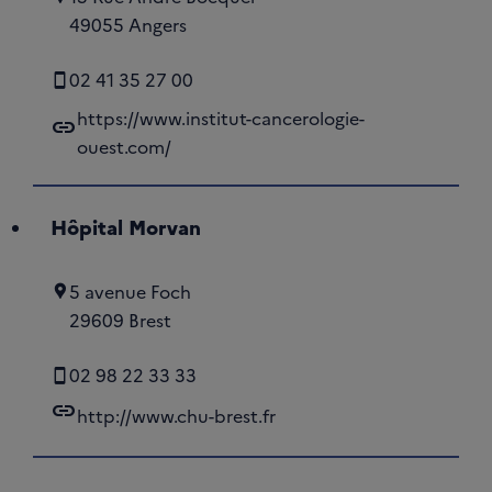
49055 Angers
02 41 35 27 00
https://www.institut-cancerologie-
link
ouest.com/
Hôpital Morvan
5 avenue Foch
29609 Brest
02 98 22 33 33
link
http://www.chu-brest.fr