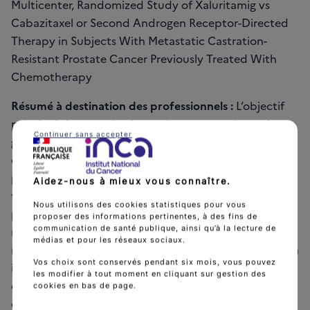
Multicenter, Randomized Study of Xaluritamig vs
Cabazitaxel or Second Androgen Receptor-Directed
Therapy in Subjects With Metastatic Castration-
Resistant Prostate Cancer Previously Treated With
Chemotherapy
Résumé à destination des professionnels :
L’objectif
principal de cette étude est de comparer la survie
Continuer sans accepter
globale des participants recevant du xaluritamig à
celle des participants recevant le traitement choisi
par l’investigateur (cabazitaxel ou deuxième
Aidez-nous à mieux vous connaître.
traitement anti-androgénique). - Bras A : les
Nous utilisons des cookies statistiques pour vous
participants atteints d’un cancer de la prostate
proposer des informations pertinentes, à des fins de
communication de santé publique, ainsi qu’à la lecture de
métastatique résistant à la castration (mCRPC) seront
médias et pour les réseaux sociaux.
randomisés pour recevoir du xaluritamig par perfusion
Vos choix sont conservés pendant six mois, vous pouvez
intraveineuse (IV). - Bras B : les participants atteints
les modifier à tout moment en cliquant sur gestion des
d’un mCRPC seront randomisés pour recevoir du
cookies en bas de page.
cabazitaxel par perfusion IV ou un deuxième