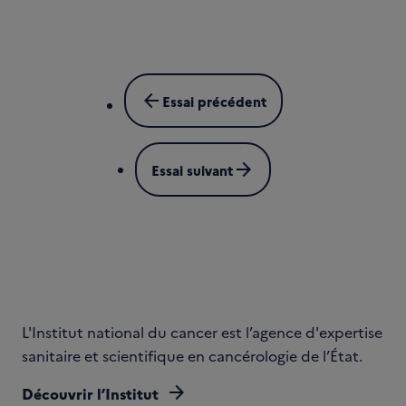
arrow_back
Essai précédent
arrow_forward
Essai suivant
L'Institut national du cancer est l’agence d'expertise
sanitaire et scientifique en cancérologie de l’État.
arrow_forward
Découvrir l’Institut