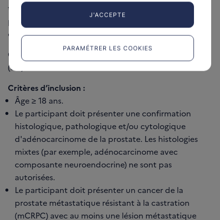
traitement anti-androgénique, soit de l’abiratérone
J'ACCEPTE
par voie orale, soit de l’enzalutamide par voie orale, au
choix de l’investigateur.
PARAMÉTRER LES COOKIES
Objectif(s) principal(aux) :
Évaluer la survie globale
(SG)
Critères d’inclusion :
Âge ≥ 18 ans.
Le participant doit présenter une confirmation
histologique, pathologique et/ou cytologique
d'adénocarcinome de la prostate. Les histologies
mixtes (par exemple, adénocarcinome avec
composante neuroendocrine) ne sont pas
autorisées.
Le participant doit présenter un cancer de la
prostate métastatique résistant à la castration
(mCRPC) avec au moins une lésion métastatique