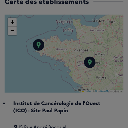
Carte des établissements
+
−
Hôpital Morvan
Institut de C
Leaflet
|
©
OpenStreetMap
contributors
Institut de Cancérologie de l'Ouest
(ICO) - Site Paul Papin
15 Rue André Bocquel