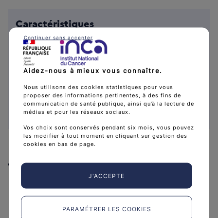
Caractéristiques
Collection :
Outils pour la pratique des
Continuer sans accepter
médecins généralistes
Public :
Médecins généralistes
Aidez-nous à mieux vous connaître.
Date de publication :
4 juin 2020
Nous utilisons des cookies statistiques pour vous
Référence :
GUIMGPANC20
proposer des informations pertinentes, à des fins de
Format :
Brochure A5
communication de santé publique, ainsi qu’à la lecture de
médias et pour les réseaux sociaux.
Langue :
Français
Vos choix sont conservés pendant six mois, vous pouvez
les modifier à tout moment en cliquant sur gestion des
cookies en bas de page.
Voir aussi
J'ACCEPTE
PARAMÉTRER LES COOKIES