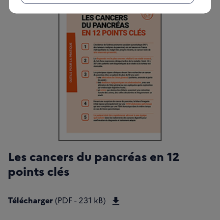
Les cancers du pancréas en 12
points clés
Télécharger Les cancers du
Télécharger
(PDF - 231 kB)