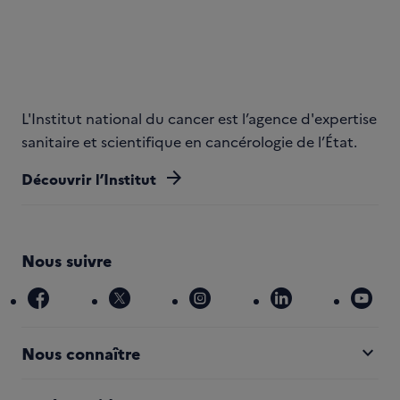
L'Institut national du cancer est l’agence d'expertise
sanitaire et scientifique en cancérologie de l’État.
arrow_forward
Découvrir l’Institut
Nous suivre
facebook
x
instagram
linkedin
you
expand_more
Nous connaître