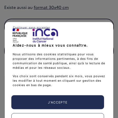
Existe aussi au
format 30x40 cm
Télécharger
(8 MB)
Continuer sans accepter
Télécharger Affiche Sein Femme1_40x60_AFFSEINA4025 (
Aidez-nous à mieux vous connaître.
Recevoir gratuitement
Nous utilisons des cookies statistiques pour vous
proposer des informations pertinentes, à des fins de
communication de santé publique, ainsi qu’à la lecture de
médias et pour les réseaux sociaux.
Vos choix sont conservés pendant six mois, vous pouvez
les modifier à tout moment en cliquant sur gestion des
Caractéristiques
cookies en bas de page.
Collection :
Outils de communication grand
public
J'ACCEPTE
Public :
Tous publics
Date de publication :
31 juillet 2025