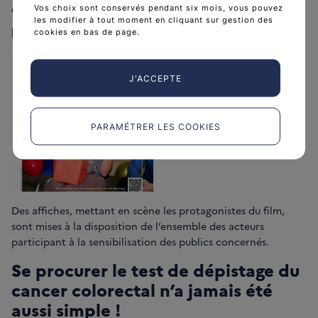
cancer colorectal intègre un accès direct à la
Vos choix sont conservés pendant six mois, vous pouvez
les modifier à tout moment en cliquant sur gestion des
plateforme de commande en ligne du test.
cookies en bas de page.
J'ACCEPTE
PARAMÉTRER LES COOKIES
Des affiches, mettant en scène les protagonistes du film,
sont mises à la disposition de l’ensemble des acteurs
participant à la sensibilisation des publics concernés.
Se procurer le test de dépistage du
cancer colorectal n’a jamais été
aussi simple !