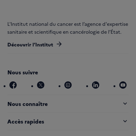
L'Institut national du cancer est l’agence d'expertise
sanitaire et scientifique en cancérologie de l’État.
arrow_forward
Découvrir l’Institut
Nous suivre
facebook
x
instagram
linkedin
you
expand_more
Nous connaître
expand_more
Accès rapides