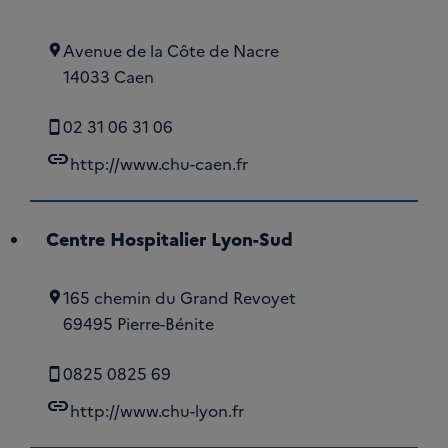
Avenue de la Côte de Nacre
14033 Caen
02 31 06 31 06
link
http://www.chu-caen.fr
Centre Hospitalier Lyon-Sud
165 chemin du Grand Revoyet
69495 Pierre-Bénite
0825 0825 69
link
http://www.chu-lyon.fr