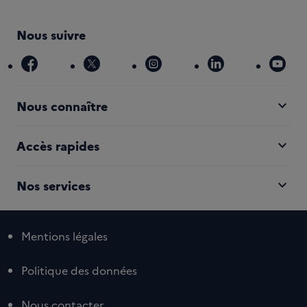
Nous suivre
facebook
x
instagram
linkedin
you
expand_more
Nous connaître
expand_more
Accès rapides
expand_more
Nos services
Mentions légales
Politique des données
Nous contacter