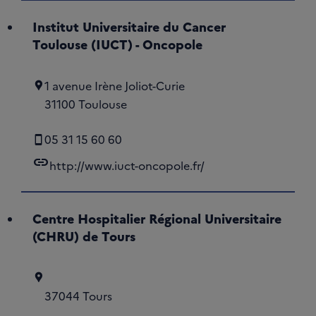
Institut Universitaire du Cancer
Toulouse (IUCT) - Oncopole
1 avenue Irène Joliot-Curie
31100 Toulouse
05 31 15 60 60
link
http://www.iuct-oncopole.fr/
Centre Hospitalier Régional Universitaire
(CHRU) de Tours
37044 Tours