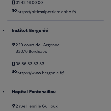
01 42 16 00 00
link
https://pitiesalpetriere.aphp.fr/
Institut Bergonié
229 cours de l'Argonne
33076 Bordeaux
05 56 33 33 33
link
https://www.bergonie.fr/
Hôpital Pontchaillou
2 rue Henri le Guilloux