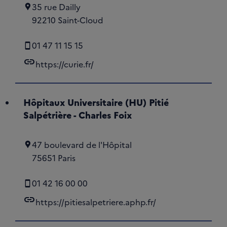
35 rue Dailly
92210 Saint-Cloud
01 47 11 15 15
link
https://curie.fr/
Hôpitaux Universitaire (HU) Pitié
Salpétrière - Charles Foix
47 boulevard de l'Hôpital
75651 Paris
01 42 16 00 00
link
https://pitiesalpetriere.aphp.fr/