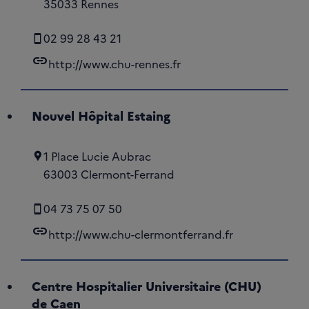
35033 Rennes
02 99 28 43 21
link
http://www.chu-rennes.fr
Nouvel Hôpital Estaing
1 Place Lucie Aubrac
63003 Clermont-Ferrand
04 73 75 07 50
link
http://www.chu-clermontferrand.fr
Centre Hospitalier Universitaire (CHU)
de Caen