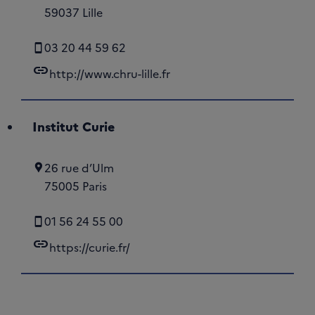
59037 Lille
03 20 44 59 62
link
http://www.chru-lille.fr
Institut Curie
26 rue d’Ulm
75005 Paris
01 56 24 55 00
link
https://curie.fr/