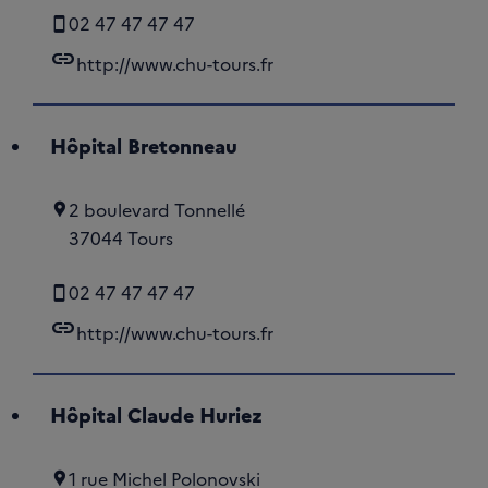
02 47 47 47 47
link
http://www.chu-tours.fr
Hôpital Bretonneau
2 boulevard Tonnellé
37044 Tours
02 47 47 47 47
link
http://www.chu-tours.fr
Hôpital Claude Huriez
1 rue Michel Polonovski