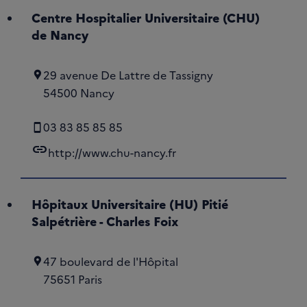
Centre Hospitalier Universitaire (CHU)
de Nancy
29 avenue De Lattre de Tassigny
54500 Nancy
03 83 85 85 85
link
http://www.chu-nancy.fr
Hôpitaux Universitaire (HU) Pitié
Salpétrière - Charles Foix
47 boulevard de l'Hôpital
75651 Paris