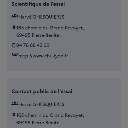
Scientifique de l'essai
groups
Hervé GHESQUIERES
165 chemin du Grand Revoyet,
69495 Pierre-Bénite,
04 78 86 43 00
link
http://www.chu-lyon.fr
Contact public de l'essai
groups
Hervé GHESQUIERES
165 chemin du Grand Revoyet,
69495 Pierre-Bénite,