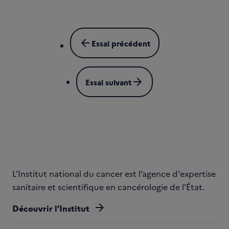
arrow_back
Essai précédent
arrow_forward
Essai suivant
L'Institut national du cancer est l’agence d'expertise
sanitaire et scientifique en cancérologie de l’État.
arrow_forward
Découvrir l’Institut