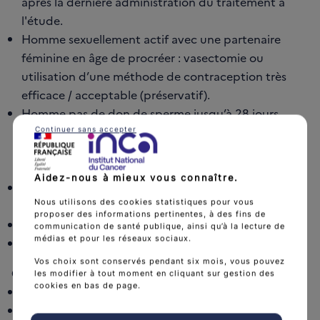
après la dernière administration du traitement à
l'étude.
Homme sexuellement actif avec une partenaire
féminine en âge de procréer : vasectomie ou
utilisation d’une méthode de contraception très
efficace / acceptable (préservatif).
Homme pas de don de sperme jusqu’à 28 jours
après la dernière dose de lénalidomide et/ou
Continuer sans accepter
jusqu’à 12 mois après l’administration de la dose
finale d’epcoritamab et de rituximab.
Aidez-nous à mieux vous connaître.
Capacité à communiquer dans la langue officielle
Nous utilisons des cookies statistiques pour vous
du pays.
proposer des informations pertinentes, à des fins de
Affiliation à un régime de Sécurité Sociale.
communication de santé publique, ainsi qu’à la lecture de
médias et pour les réseaux sociaux.
Consentement éclairé signé.
Vos choix sont conservés pendant six mois, vous pouvez
Critères de non inclusion :
les modifier à tout moment en cliquant sur gestion des
cookies en bas de page.
Lymphome T.
Localisation cérébrale d'un lymphome