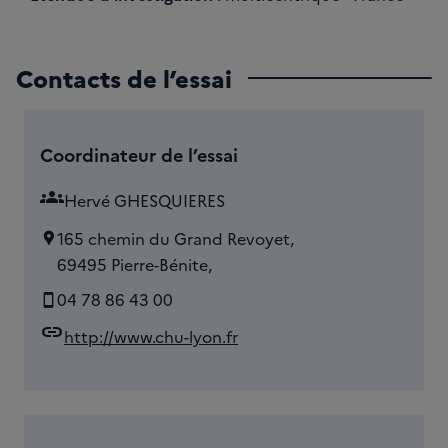
Contacts de l’essai
Coordinateur de l’essai
groups
Hervé GHESQUIERES
165 chemin du Grand Revoyet,
69495 Pierre-Bénite,
04 78 86 43 00
link
http://www.chu-lyon.fr