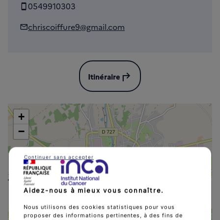
0549910303
chriscoiffure9@gmail.com
subdirectory_arrow_left
Itinéraire
+
−
Continuer sans accepter
Centre Capillaire
Aidez-nous à mieux vous connaître.
Nous utilisons des cookies statistiques pour vous
proposer des informations pertinentes, à des fins de