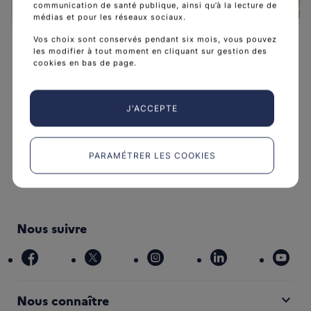
communication de santé publique, ainsi qu’à la lecture de
médias et pour les réseaux sociaux.
Leaflet
|
©
OpenStreetMap
contributors
Vos choix sont conservés pendant six mois, vous pouvez
les modifier à tout moment en cliquant sur gestion des
cookies en bas de page.
J'ACCEPTE
L'Institut national du cancer est l’agence d'expertise
sanitaire et scientifique en cancérologie de l’État.
PARAMÉTRER LES COOKIES
arrow_forward
Découvrir l’Institut
Nous suivre
facebook
x
instagram
linkedin
you
expand_more
Nous connaître