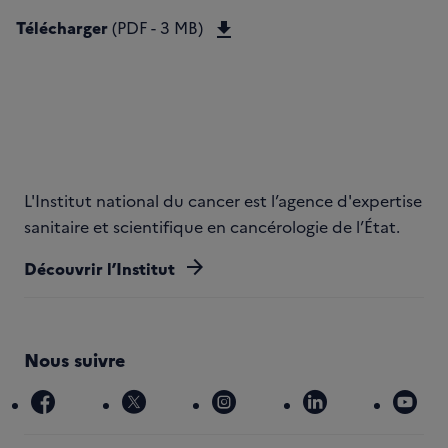
Télécharger Plan cancer 20
Télécharger
(PDF - 3 MB)
L'Institut national du cancer est l’agence d'expertise
sanitaire et scientifique en cancérologie de l’État.
arrow_forward
Découvrir l’Institut
Nous suivre
facebook
x
instagram
linkedin
you