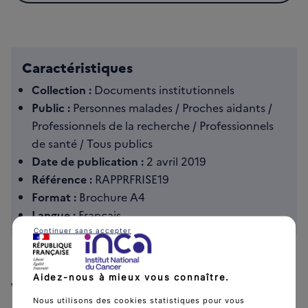
Caractéristiques
Collection :
Documents institutionnels
Public :
Personnes malades / Proches aidants /
Professionnels de la recherche / Professionnels
de santé / Tous publics
Date de publication :
2 avril 2019
Référence :
RAPPRFRISE19
Format :
Brochure A4
Langue :
Français
Continuer sans accepter
Aidez-nous à mieux vous connaître.
Voir aussi
Nous utilisons des cookies statistiques pour vous