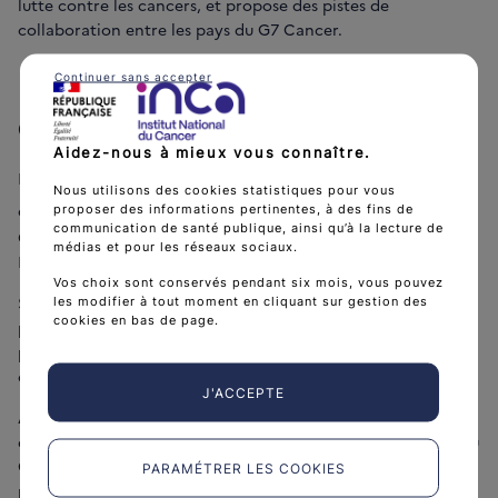
lutte contre les cancers, et propose des pistes de
collaboration entre les pays du G7 Cancer.
Continuer sans accepter
Groupe "Prévention des cancers"
Aidez-nous à mieux vous connaître.
la prévention
Enfin, le dernier groupe, dédié à
, est co-
Nous utilisons des cookies statistiques pour vous
dirigé par Cancer Research UK au Royaume-Uni, le
German
proposer des informations pertinentes, à des fins de
communication de santé publique, ainsi qu’à la lecture de
Cancer Research Center (Allemagne) et le National Cancer
médias et pour les réseaux sociaux.
Institute (États-Unis).
Vos choix sont conservés pendant six mois, vous pouvez
Son objectif est de réunir des experts de différents champs
les modifier à tout moment en cliquant sur gestion des
cookies en bas de page.
pour partager la connaissance et les approches qui ont
permis de faire évoluer favorablement la prévention des
cancers.
J'ACCEPTE
Ainsi, deux webinaires internationaux ont été organisés afin
de favoriser les échanges entre experts des pays membres du
G7 Cancer sur les stratégies de prévention et de détection
PARAMÉTRER LES COOKIES
précoce des cancers.