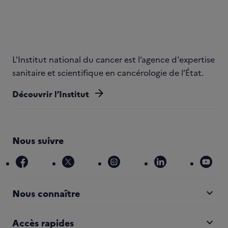
L'Institut national du cancer est l’agence d'expertise
sanitaire et scientifique en cancérologie de l’État.
arrow_forward
Découvrir l’Institut
Nous suivre
facebook
x
instagram
linkedin
you
expand_more
Nous connaître
expand_more
Accès rapides