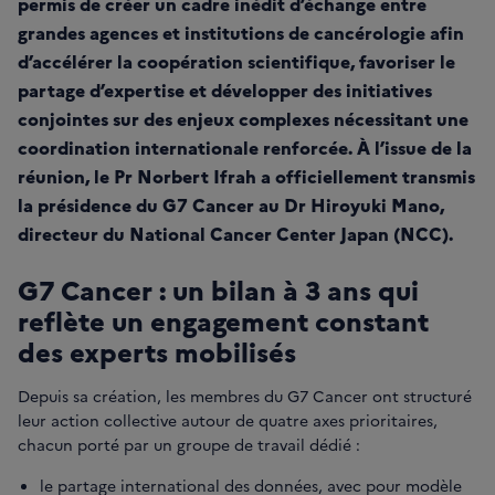
permis de créer un cadre inédit d’échange entre
grandes agences et institutions de cancérologie afin
d’accélérer la coopération scientifique, favoriser le
partage d’expertise et développer des initiatives
conjointes sur des enjeux complexes nécessitant une
coordination internationale renforcée. À l’issue de la
réunion, le Pr Norbert Ifrah a officiellement transmis
la présidence du G7 Cancer au Dr Hiroyuki Mano,
directeur du National Cancer Center Japan (NCC).
G7 Cancer : un bilan à 3 ans qui
reflète un engagement constant
des experts mobilisés
Depuis sa création, les membres du G7 Cancer ont structuré
leur action collective autour de quatre axes prioritaires,
chacun porté par un groupe de travail dédié :
le partage international des données, avec pour modèle