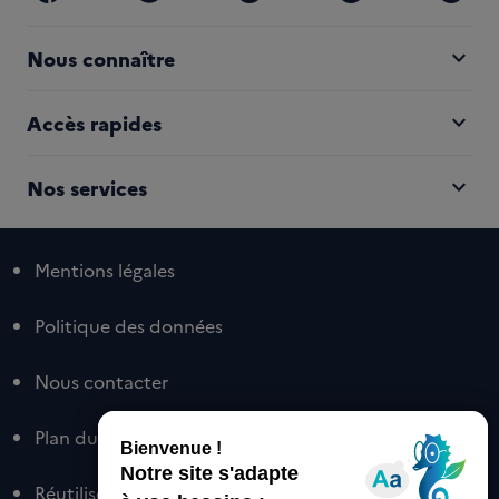
expand_more
Nous connaître
expand_more
Accès rapides
expand_more
Nos services
Mentions légales
Politique des données
Nous contacter
Plan du site
Réutiliser nos contenus