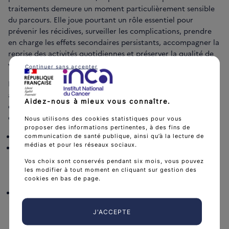
traitements demeure un moment particulièrement sensible
du parcours. Elle joue pourtant un rôle essentiel pour
prévenir les récidives, surveiller les complications, prendre
en charge les effets secondaires persistants, accompagner la
reprise des activités quotidiennes et préserver la qualité de
vie.
Continuer sans accepter
Le groupe défend ainsi une vision du suivi fondée sur une
approche globale, graduée, personnalisée et continue. Les
Aidez-nous à mieux vous connaître.
échanges ont également mis en évidence plusieurs leviers
d’amélioration :
Nous utilisons des cookies statistiques pour vous
proposer des informations pertinentes, à des fins de
engager la coordination dès la suspicion du cancer ;
communication de santé publique, ainsi qu’à la lecture de
médias et pour les réseaux sociaux.
favoriser un partage précoce et continu de
l’information entre l’hôpital, la médecine de ville, les
Vos choix sont conservés pendant six mois, vous pouvez
professionnels du secteur médico-social et les
les modifier à tout moment en cliquant sur gestion des
cookies en bas de page.
patients ;
renforcer la place des acteurs de proximité tels que
les infirmiers coordonnateurs, les communautés
J'ACCEPTE
professionnelles territoriales de santé (CPTS) ou les
réseaux territoriaux ;