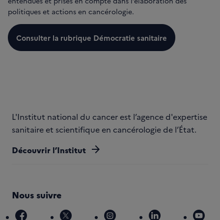
entendues et prises en compte dans l’élaboration des
politiques et actions en cancérologie.
Consulter la rubrique Démocratie sanitaire
L'Institut national du cancer est l’agence d'expertise
sanitaire et scientifique en cancérologie de l’État.
arrow_forward
Découvrir l’Institut
Nous suivre
facebook
x
instagram
linkedin
you