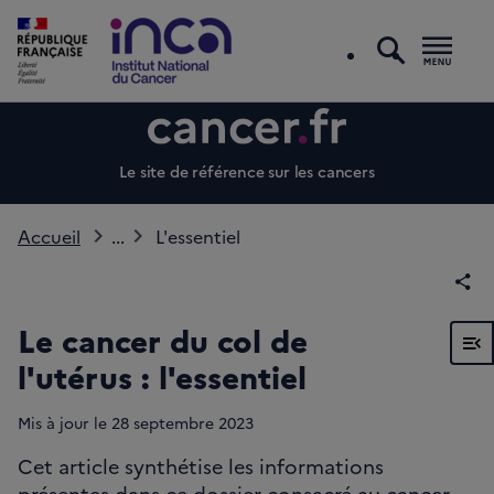
recherc
Men
Le site de référence sur les cancers
Accueil
...
L'essentiel
Par
Le cancer du col de
Voir
l'utérus : l'essentiel
Mis à jour le
28
septembre 2023
Cet article synthétise les informations
présentes dans ce dossier consacré au cancer