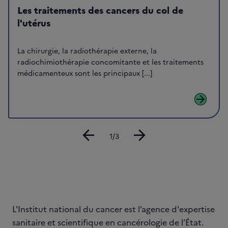
Les traitements des cancers du col de
l'utérus
La chirurgie, la radiothérapie externe, la
radiochimiothérapie concomitante et les traitements
médicamenteux sont les principaux [...]
arrow_forward
arrow_back
arrow_forward
Diapositive
1/3
L'Institut national du cancer est l’agence d'expertise
sanitaire et scientifique en cancérologie de l’État.