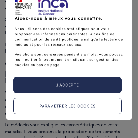
évaluer son degré d’extension, une série d’examens doivent
être pratiqués. C’est ce qu’on appelle le bilan diagnostique.
Aidez-nous à mieux vous connaître.
Seul un
examen anatomopathologique
de tissus prélevés lors
d’une biopsie ou retirés par conisation permet de confirmer
Nous utilisons des cookies statistiques pour vous
le diagnostic de cancer.
proposer des informations pertinentes, à des fins de
communication de santé publique, ainsi qu’à la lecture de
En savoir plus sur le
diagnostic d'un cancer du col de
médias et pour les réseaux sociaux.
l'utérus
.
Vos choix sont conservés pendant six mois, vous pouvez
les modifier à tout moment en cliquant sur gestion des
Quels sont les traitements
cookies en bas de page.
possibles d’un cancer du col de
l’utérus ?
J'ACCEPTE
Votre traitement est adapté à votre cas personnel et aux
caractéristiques de votre cancer. Il est discuté par des
médecins de différentes spécialités lors d’une réunion de
PARAMÉTRER LES COOKIES
concertation pluridisciplinaire (RCP).
Le médecin vous explique les caractéristiques de votre
maladie. Il vous présente la proposition de traitements