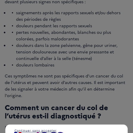
devant plusieurs signes non spécifiques :
saignements après les rapports sexuels et/ou dehors
des périodes de règles
douleurs pendant les rapports sexuels
pertes nouvelles, abondantes, blanches ou plus
colorées, parfois malodorantes
douleurs dans la zone pelvienne, gêne pour uriner,
tension douloureuse avec une envie pressante et
continuelle d’aller à la selle (ténesme)
douleurs lombaires
Ces symptômes ne sont pas spécifiques d’un cancer du col
de l’utérus et peuvent avoir d’autres causes. Il est important
de les signaler à votre médecin afin qu’il en détermine
l’origine.
Comment un cancer du col de
l’utérus est-il diagnostiqué ?
Pour confirmer le diagnostic du cancer du col de l’utérus et
Continuer sans accepter