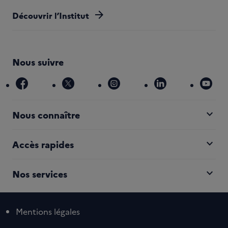
arrow_forward
Découvrir l’Institut
Nous suivre
facebook
x
instagram
linkedin
you
expand_more
Nous connaître
expand_more
Accès rapides
expand_more
Nos services
Mentions légales