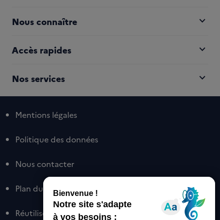
expand_more
Nous connaître
expand_more
Accès rapides
expand_more
Nos services
Mentions légales
Politique des données
Nous contacter
Plan du site
Réutiliser nos contenus