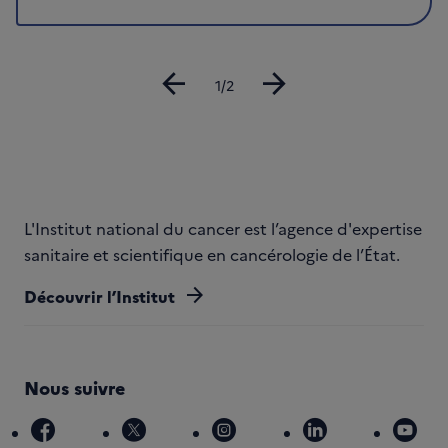
arrow_back
arrow_forward
Diapositive
1/2
L'Institut national du cancer est l’agence d'expertise
sanitaire et scientifique en cancérologie de l’État.
arrow_forward
Découvrir l’Institut
Nous suivre
facebook
x
instagram
linkedin
you