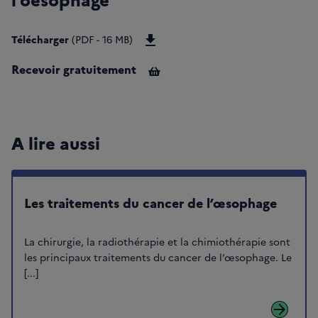
Télécharger Les-traitements-des-
Télécharger
(PDF - 16 MB)
Recevoir gratuitement
A lire aussi
Les traitements du cancer de l’œsophage
La chirurgie, la radiothérapie et la chimiothérapie sont
les principaux traitements du cancer de l’œsophage. Le
[...]
arrow_forward