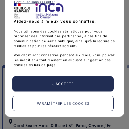
Continuer sans accepter
scientifiques et professionnels de l’industrie
pharmaceutique.
Aidez-nous à mieux vous connaître.
L'inscription au 6th SUNRiSE Meeting
est obligatoire et
payante.
Nous utilisons des cookies statistiques pour vous
proposer des informations pertinentes, à des fins de
communication de santé publique, ainsi qu’à la lecture de
médias et pour les réseaux sociaux.
A venir
Vos choix sont conservés pendant six mois, vous pouvez
les modifier à tout moment en cliquant sur gestion des
cookies en bas de page.
40e conférence annuelle de l'European
J'ACCEPTE
Health Psychology Society
Date de début
Date de fin
Du
mardi 1 septembre 2026
au
vendredi 4 septembre
PARAMÉTRER LES COOKIES
2026
Coral Beach Hotel & Resort 5* - Pafos, Chypre / En