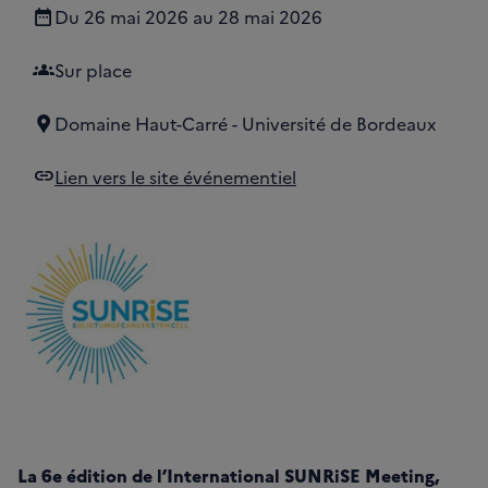
Date de début
Date de fin
Du
26 mai 2026
au
28 mai 2026
groups
Sur place
Domaine Haut-Carré - Université de Bordeaux
link
Lien vers le site événementiel
La 6e édition de l’International SUNRiSE Meeting,