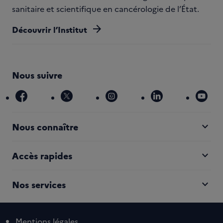
sanitaire et scientifique en cancérologie de l’État.
arrow_forward
Découvrir l’Institut
Nous suivre
facebook
x
instagram
linkedin
you
expand_more
Nous connaître
expand_more
Accès rapides
expand_more
Nos services
Mentions légales