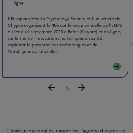
ligne
L'European Health Psychology Society et l'université de
Chypre organisent la 40e conférence annuelle de l'EHPS
du 1er au 4 septembre 2026 à Pafos (Chypre) et en ligne,
sur le thème "Innovations numériques en santé :
exploiter le potentiel des technologies et de
l’intelligence artificielle".
arrow_forward
arrow_back
arrow_forward
Diapositive
1/3
L'Institut national du cancer est l’agence d'expertise