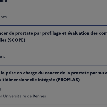
elle
nnes
cer de prostate par profilage et évaluation des co
iles (SCOPE)
T
ans
a prise en charge du cancer de la prostate par surve
ltidimensionnelle intégrée (PROM-AS)
U
r Universitaire de Rennes