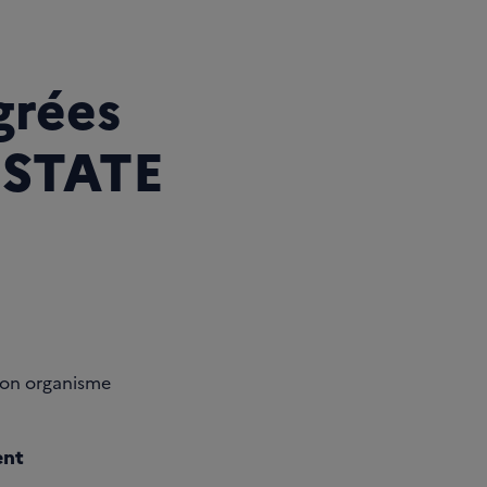
grées
OSTATE
 son organisme
ent