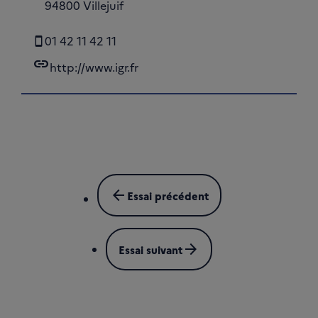
94800 Villejuif
01 42 11 42 11
link
http://www.igr.fr
arrow_back
Essai précédent
arrow_forward
Essai suivant