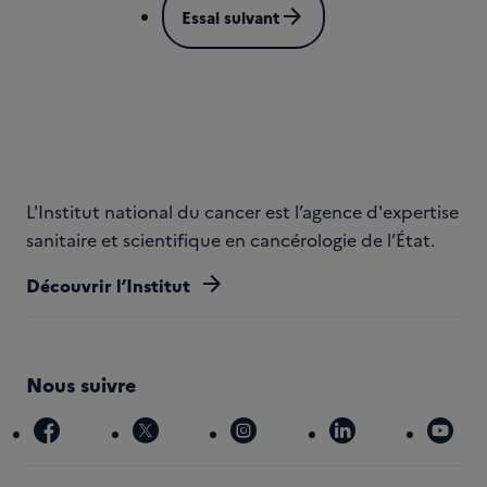
arrow_forward
Essai suivant
L'Institut national du cancer est l’agence d'expertise
sanitaire et scientifique en cancérologie de l’État.
arrow_forward
Découvrir l’Institut
Nous suivre
facebook
x
instagram
linkedin
you