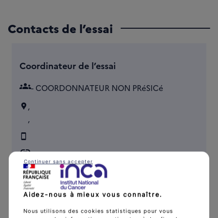
Contacts de l’essai
Coordinateur de l’essai
groups
- COORDONNATEUR NON PRéSICé
,
,
link
Continuer sans accepter
Aidez-nous à mieux vous connaître.
Nous utilisons des cookies statistiques pour vous