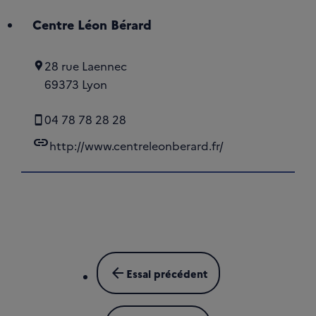
Centre Léon Bérard
28 rue Laennec
69373 Lyon
04 78 78 28 28
link
http://www.centreleonberard.fr/
arrow_back
Essai précédent