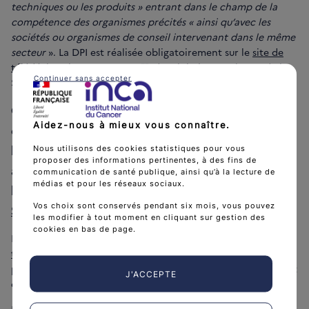
techniques ou les produits » entrant dans le champ de la
compétence des organismes précités « ainsi qu’avec les
sociétés ou organismes de conseil intervenant dans le même
secteur
». La DPI est réalisée obligatoirement sur le
site de
télédéclaration DPI SANTE
, du ministère en charge de la
Continuer sans accepter
Santé.
Chaque déclarant doit veiller à l’exhaustivité
Aidez-nous à mieux vous connaître.
des liens déclarés en relation avec l’objet de
l’expertise et, le cas échéant, à la cohérence
Nous utilisons des cookies statistiques pour vous
proposer des informations pertinentes, à des fins de
avec les éléments le concernant disponibles sur
communication de santé publique, ainsi qu’à la lecture de
médias et pour les réseaux sociaux.
la base de données publiques
Transparence
Vos choix sont conservés pendant six mois, vous pouvez
Santé
.
les modifier à tout moment en cliquant sur gestion des
cookies en bas de page.
La déclaration est rendue publique sur le
site de
télédéclaration DPI SANTE
. Une fois nommées, les
personnes s’engagent à la réactualiser à chaque changement
J'ACCEPTE
de situation et
a minima
une fois par an.