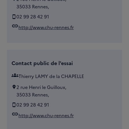
35033 Rennes,
02 99 28 42 91
link
http://www.chu-rennes.fr
Contact public de l'essai
groups
Thierry LAMY de la CHAPELLE
2 rue Henri le Guilloux,
35033 Rennes,
02 99 28 42 91
link
http://www.chu-rennes.fr