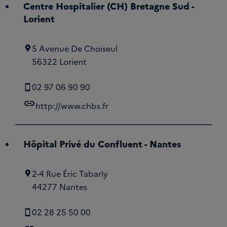
Centre Hospitalier (CH) Bretagne Sud -
Lorient
5 Avenue De Choiseul
56322 Lorient
02 97 06 90 90
link
http://www.chbs.fr
Hôpital Privé du Confluent - Nantes
2-4 Rue Éric Tabarly
44277 Nantes
02 28 25 50 00