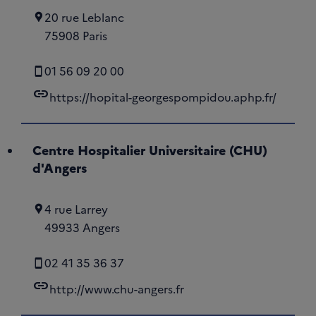
20 rue Leblanc
75908 Paris
01 56 09 20 00
link
https://hopital-georgespompidou.aphp.fr/
Centre Hospitalier Universitaire (CHU)
d'Angers
4 rue Larrey
49933 Angers
02 41 35 36 37
link
http://www.chu-angers.fr