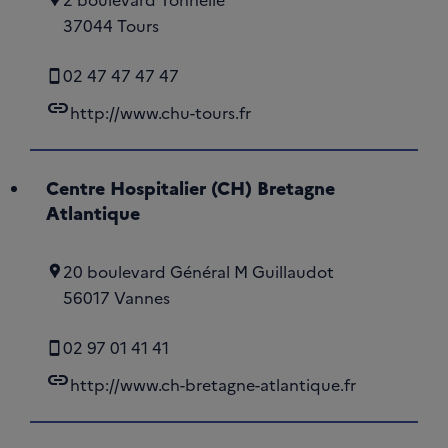
37044 Tours
02 47 47 47 47
link
http://www.chu-tours.fr
Centre Hospitalier (CH) Bretagne
Atlantique
20 boulevard Général M Guillaudot
56017 Vannes
02 97 01 41 41
link
http://www.ch-bretagne-atlantique.fr