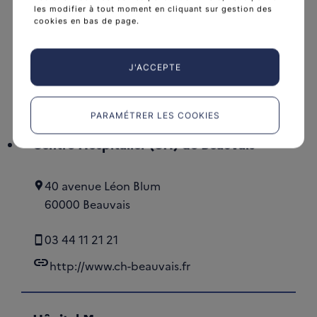
Boulevard de la Chantourne
les modifier à tout moment en cliquant sur gestion des
cookies en bas de page.
38700 Grenoble
04 76 76 75 75
J'ACCEPTE
link
http://www.chu-grenoble.fr
PARAMÉTRER LES COOKIES
Centre Hospitalier (CH) de Beauvais
40 avenue Léon Blum
60000 Beauvais
03 44 11 21 21
link
http://www.ch-beauvais.fr