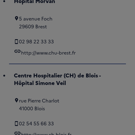
Hôpital Morvan
5 avenue Foch
29609 Brest
02 98 22 33 33
link
http://www.chu-brest.fr
Centre Hospitalier (CH) de Blois -
Hôpital Simone Veil
rue Pierre Charlot
41000 Blois
02 54 55 66 33
link
http://www.ch-blois.fr