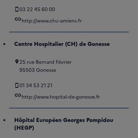
03 22 45 60 00
link
http://www.chu-amiens.fr
Centre Hospitalier (CH) de Gonesse
25 rue Bernard Février
95503 Gonesse
01 34 53 21 21
link
http://www.hopital-de-gonesse.fr
Hôpital Européen Georges Pompidou
(HEGP)