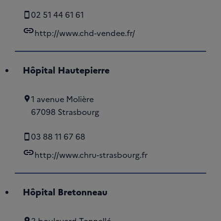
02 51 44 61 61
link
http://www.chd-vendee.fr/
Hôpital Hautepierre
1 avenue Molière
67098 Strasbourg
03 88 11 67 68
link
http://www.chru-strasbourg.fr
Hôpital Bretonneau
2 boulevard Tonnellé