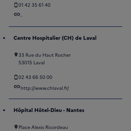
01 42 35 61 40
link
-
Centre Hospitalier (CH) de Laval
33 Rue du Haut Rocher
53015 Laval
02 43 66 50 00
link
http://www.chlaval.fr/
Hôpital Hôtel-Dieu - Nantes
Place Alexis Ricordeau