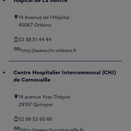
14 Avenue de l’Hôpital
45067 Orléans
02 38 51 44 44
link
http://www.chr-orleans.fr
Centre Hospitalier Intercommunal (CHI)
de Cornouaille
14 avenue Yves Thépot
29107 Quimper
02 98 52 60 60
link
http://www.ch-cornouaille.fr