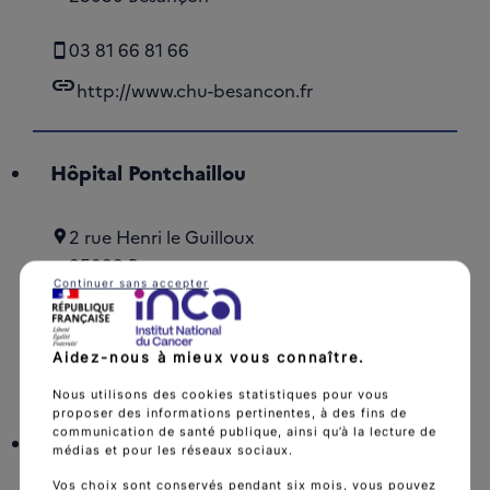
03 81 66 81 66
link
http://www.chu-besancon.fr
Hôpital Pontchaillou
2 rue Henri le Guilloux
35033 Rennes
Continuer sans accepter
02 99 28 43 21
link
http://www.chu-rennes.fr
Aidez-nous à mieux vous connaître.
Nous utilisons des cookies statistiques pour vous
proposer des informations pertinentes, à des fins de
communication de santé publique, ainsi qu’à la lecture de
Hôpital Albert Michallon
médias et pour les réseaux sociaux.
Vos choix sont conservés pendant six mois, vous pouvez