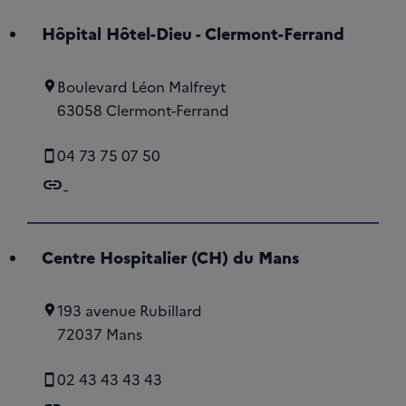
Hôpital Hôtel-Dieu - Clermont-Ferrand
Boulevard Léon Malfreyt
63058 Clermont-Ferrand
04 73 75 07 50
link
-
Centre Hospitalier (CH) du Mans
193 avenue Rubillard
72037 Mans
02 43 43 43 43