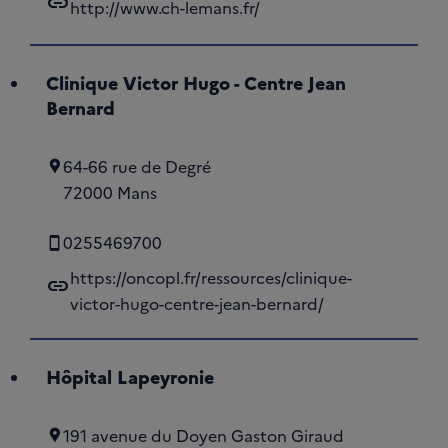
link
http://www.ch-lemans.fr/
Clinique Victor Hugo - Centre Jean
Bernard
64-66 rue de Degré
72000 Mans
0255469700
https://oncopl.fr/ressources/clinique-
link
victor-hugo-centre-jean-bernard/
Hôpital Lapeyronie
191 avenue du Doyen Gaston Giraud