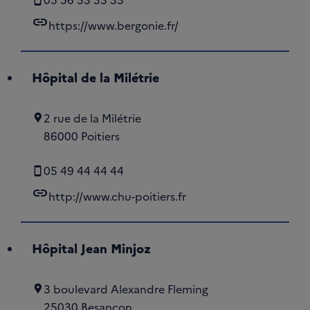
link
https://www.bergonie.fr/
Hôpital de la Milétrie
2 rue de la Milétrie
86000 Poitiers
05 49 44 44 44
link
http://www.chu-poitiers.fr
Hôpital Jean Minjoz
3 boulevard Alexandre Fleming
25030 Besançon