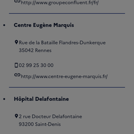
link
http://www.groupeconfluent.fr/fr/
Centre Eugène Marquis
Rue de la Bataille Flandres-Dunkerque
35042 Rennes
02 99 25 30 00
link
http://www.centre-eugene-marquis.fr/
Hôpital Delafontaine
2 rue Docteur Delafontaine
93200 Saint-Denis