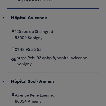
Hôpital Avicenne
125 rue de Stalingrad
93009 Bobigny
01 48 95 55 55
https://chu93.aphp.fr/hopital-avicenne-
link
bobigny
Hôpital Sud - Amiens
Avenue René Laënnec
80054 Amiens