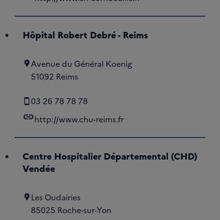
Hôpital Robert Debré - Reims
Avenue du Général Koenig
51092 Reims
03 26 78 78 78
link
http://www.chu-reims.fr
Centre Hospitalier Départemental (CHD)
Vendée
Les Oudairies
85025 Roche-sur-Yon