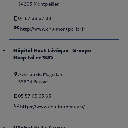
34295 Montpellier
04 67 33 67 33
link
http://www.chu-montpellier.fr
Hôpital Haut Lévêque - Groupe
Hospitalier SUD
Avenue de Magellan
33604 Pessac
05 57 65 65 65
link
https://www.chu-bordeaux.fr/
Hôpital de La Source