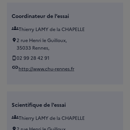
Coordinateur de l’essai
groups
Thierry LAMY de la CHAPELLE
2 rue Henri le Guilloux,
35033 Rennes,
02 99 28 42 91
link
http://www.chu-rennes.fr
Scientifique de l'essai
groups
Thierry LAMY de la CHAPELLE
2 rue Henri le Guilloux,