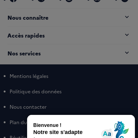
expand_more
Nous connaître
expand_more
Accès rapides
expand_more
Nos services
Mentions légales
Politique des données
Nous contacter
Plan du site
Réutiliser nos contenus