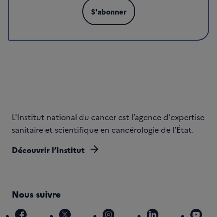
S'abonner
L'Institut national du cancer est l’agence d'expertise
sanitaire et scientifique en cancérologie de l’État.
arrow_forward
Découvrir l’Institut
Nous suivre
facebook
x
instagram
linkedin
you