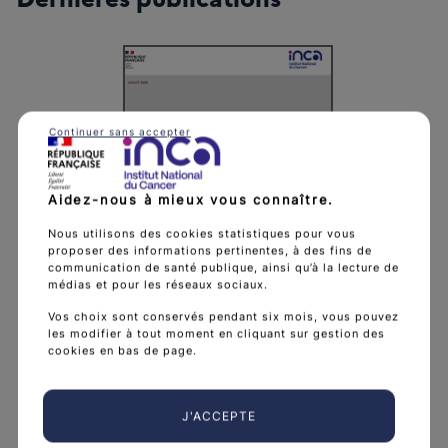
Continuer sans accepter
'activité 2025 "Une année charnière pour la lutte contre l
Aidez-nous à mieux vous connaître.
Nous utilisons des cookies statistiques pour vous
proposer des informations pertinentes, à des fins de
communication de santé publique, ainsi qu’à la lecture de
médias et pour les réseaux sociaux.
Vos choix sont conservés pendant six mois, vous pouvez
les modifier à tout moment en cliquant sur gestion des
cookies en bas de page.
Traitements de 1re ligne du CBNPC
métastatique avec addiction
J'ACCEPTE