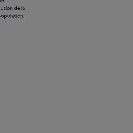
le
ution de la
population.
ger Panorama des cancers en France, édition 2026 (PDF - 5