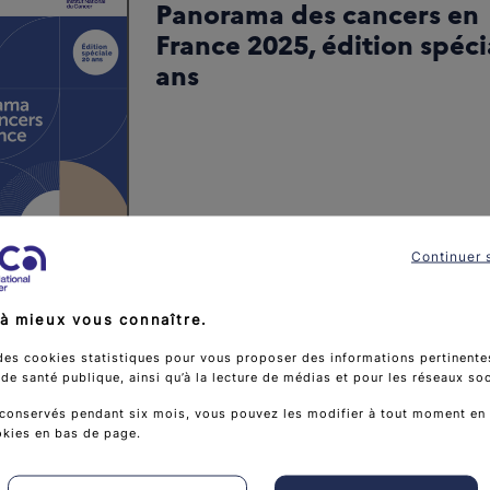
Panorama des cancers en
France 2025, édition spéci
ans
Téléchar
Télécharger
(PDF - 670 kB)
Continuer 
Recevoir gratuitement
à mieux vous connaître.
des cookies statistiques pour vous proposer des informations pertinentes
e santé publique, ainsi qu’à la lecture de médias et pour les réseaux so
s cancers en France – Édition 2024
conservés pendant six mois, vous pouvez les modifier à tout moment en 
okies en bas de page.
Télé
Téléc