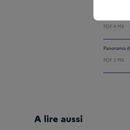
Panorama d
PDF
4 MB
Panorama de
PDF
3 MB
A lire aussi