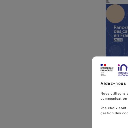
Aidez-nous 
Nous utilisons 
communication d
Panorama de
Vos choix sont 
gestion des co
PDF
1 MB