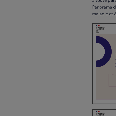
à toute per
Panorama des
maladie et é