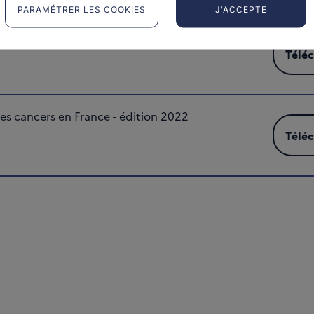
PARAMÉTRER LES COOKIES
J'ACCEPTE
es cancers 2023
Télé
Téléc
s cancers en France - édition 2022
Télé
Téléc