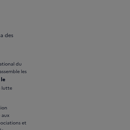
ma des
ational du
rassemble les
 le
 lutte
sion
é aux
ociations et