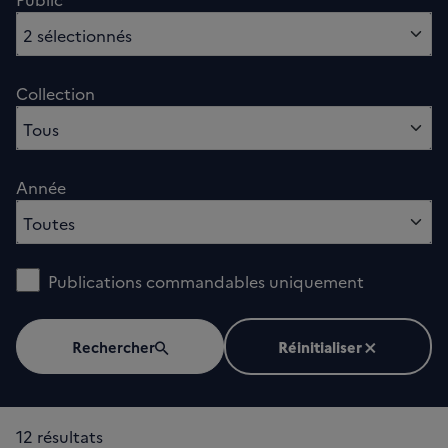
Médecins généralistes , Professionnels de santé
2 sélectionnés
Collection
0 option sélectionnés
Tous
Année
0 option sélectionnés
Toutes
Publications commandables uniquement
Rechercher
Réinitialiser
12 résultats