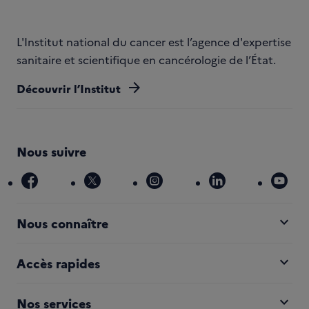
L'Institut national du cancer est l’agence d'expertise
sanitaire et scientifique en cancérologie de l’État.
arrow_forward
Découvrir l’Institut
Nous suivre
facebook
x
instagram
linkedin
you
expand_more
Nous connaître
expand_more
Accès rapides
expand_more
Nos services