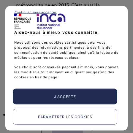
métropolitaine en 2015. C’est aussi la
première cause de mortalité par cancer
Continuer sans accepter
chez la femme, avec 11 913 décès en 2015.
La survie nette à [...]
Aidez-nous à mieux vous connaître.
Nous utilisons des cookies statistiques pour vous
proposer des informations pertinentes, à des fins de
Télécharger Dépistage d
Télécharger
(PDF - 401 kB)
communication de santé publique, ainsi qu’à la lecture de
médias et pour les réseaux sociaux.
Vos choix sont conservés pendant six mois, vous pouvez
les modifier à tout moment en cliquant sur gestion des
cookies en bas de page.
J'ACCEPTE
PARAMÉTRER LES COOKIES