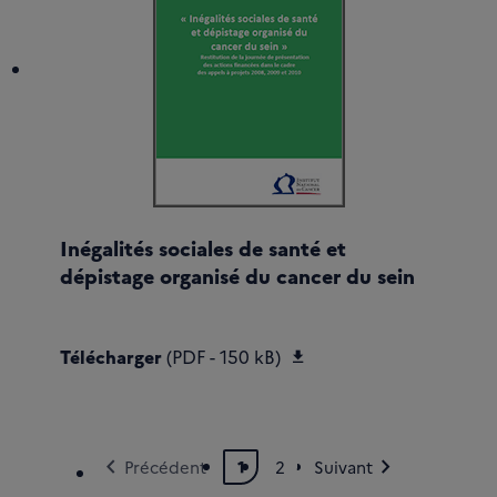
Inégalités sociales de santé et
dépistage organisé du cancer du sein
Télécharger Inegalites
Télécharger
(PDF - 150 kB)
chevron_left
chevron_right
Précédent
1
2
Suivant
Page courante
Page
Page