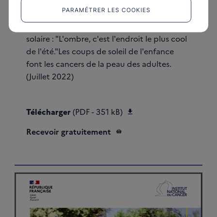
Littoral
PARAMÉTRER LES COOKIES
Affichette d'information sur la prévention
solaire : "L'ombre, c'est l'endroit le plus cool
de l'été."Les coups de soleil de l'enfance
font les cancers de la peau des adultes.
(Juillet 2022)
Télécharger Affiche pré
Télécharger
(PDF - 351 kB)
Recevoir gratuitement