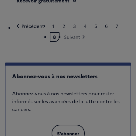
Recevoir gratuitement
chevron_left
Précédent
1
2
3
4
5
6
7
Page
Page
Page
Page
Page
Page
Page
Page
chevron_right
8
Suivant
Page courante
Abonnez-vous à nos newsletters
Abonnez-vous à nos newsletters pour rester
informés sur les avancées de la lutte contre les
cancers.
S'abonner