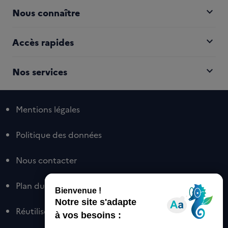
expand_more
Nous connaître
expand_more
Accès rapides
expand_more
Nos services
Mentions légales
Politique des données
Nous contacter
Plan du site
Réutiliser nos contenus